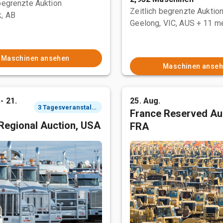
 begrenzte Auktion
Zeitlich begrenzte Auktio
, AB
Geelong, VIC, AUS
+ 11 m
Maschinen ansehen
Maschinen anse
- 21.
25. Aug.
3 Tagesveranstaltung
France Reserved Au
Regional Auction, USA
FRA