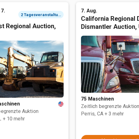
 7.
7. Aug.
2 Tagesveranstaltung
California Regional 
t Regional Auction,
Dismantler Auction,
75 Maschinen
aschinen
Zeitlich begrenzte Auktio
 begrenzte Auktion
Perris, CA
+ 3 mehr
L
+ 10 mehr