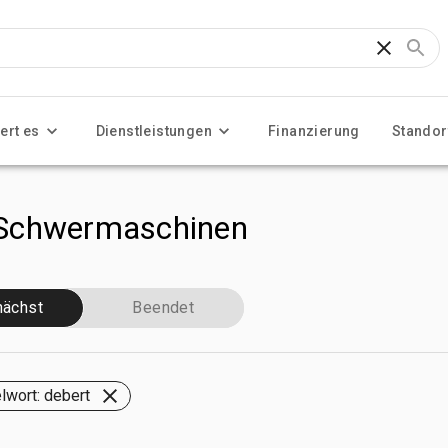
ert es
Dienstleistungen
Finanzierung
Standor
 Schwermaschinen
ächst
Beendet
lwort: debert