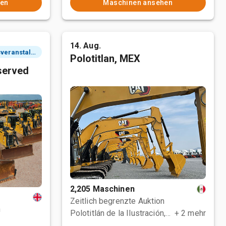
hen
Maschinen ansehen
14. Aug.
2 Tagesveranstaltung
Polotitlan, MEX
served
2,205 Maschinen
Zeitlich begrenzte Auktion
n
Polotitlán de la Ilustración, MEX
+ 2 mehr