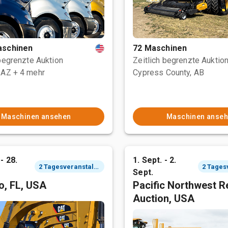
aschinen
72 Maschinen
 begrenzte Auktion
Zeitlich begrenzte Auktio
 AZ
+ 4 mehr
Cypress County, AB
Maschinen ansehen
Maschinen anse
- 28.
1. Sept. - 2.
2 Tagesveranstaltung
Sept.
o, FL, USA
Pacific Northwest R
Auction, USA