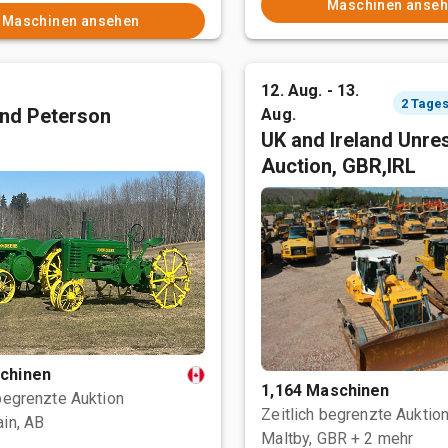
Maschinen anse
Maschinen ansehen
12. Aug. - 13.
nd Peterson
Aug.
UK and Ireland Unre
Auction, GBR,IRL
chinen
1,164 Maschinen
 begrenzte Auktion
Zeitlich begrenzte Auktio
ain, AB
Maltby, GBR
+ 2 mehr