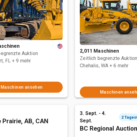
aschinen
2,011 Maschinen
 begrenzte Auktion
Zeitlich begrenzte Auktio
t, FL
+ 9 mehr
Chehalis, WA
+ 6 mehr
Maschinen ansehen
Maschinen anse
3. Sept. - 4.
 Prairie, AB, CAN
Sept.
BC Regional Auctio