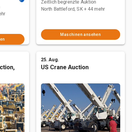
Zeitlich begrenzte Auktion
n
North Battleford, SK
+ 44 mehr
ehr
Maschinen ansehen
hen
25. Aug.
ction,
US Crane Auction