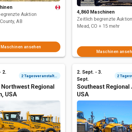
hinen
4,860 Maschinen
 begrenzte Auktion
Zeitlich begrenzte Auktio
County, AB
Mead, CO
+ 15 mehr
Maschinen ansehen
Maschinen anse
- 2.
2. Sept. - 3.
2 Tagesveranstaltung
Sept.
c Northwest Regional
Southeast Regional 
n, USA
USA