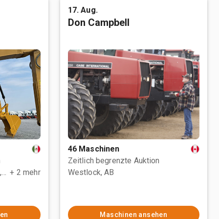
17. Aug.
Don Campbell
46 Maschinen
n
Zeitlich begrenzte Auktion
Polotitlán de la Ilustración, MEX
+ 2 mehr
Westlock, AB
hen
Maschinen ansehen