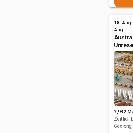
18. Aug. 
Aug.
Austral
Unrese
2,932 M
Zeitlich
Geelong,