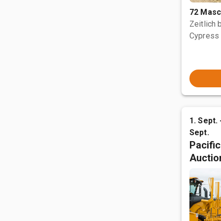
72 Masc
Zeitlich
Cypress 
1. Sept. 
Sept.
Pacifi
Auctio