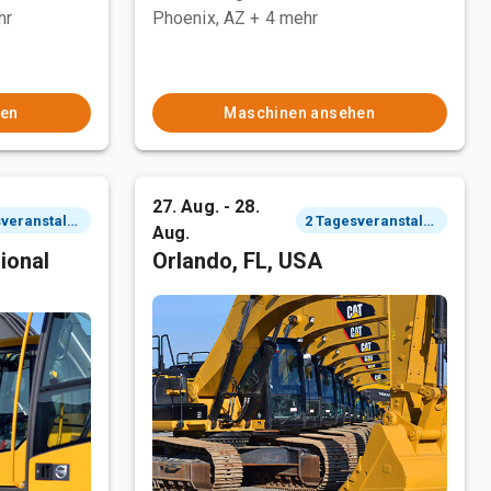
hr
Phoenix, AZ
+ 4 mehr
hen
Maschinen ansehen
27. Aug. - 28.
2 Tagesveranstaltung
2 Tagesveranstaltung
Aug.
ional
Orlando, FL, USA