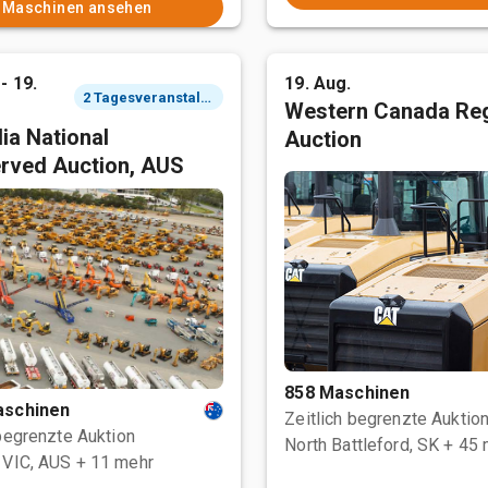
Maschinen ansehen
- 19.
19. Aug.
2 Tagesveranstaltung
Western Canada Reg
ia National
Auction
rved Auction, AUS
858 Maschinen
aschinen
Zeitlich begrenzte Auktio
 begrenzte Auktion
North Battleford, SK
+ 45 
 VIC, AUS
+ 11 mehr