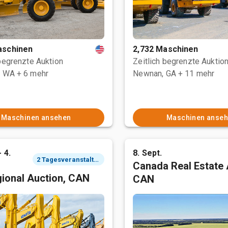
aschinen
2,732 Maschinen
 begrenzte Auktion
Zeitlich begrenzte Auktio
, WA
+ 6 mehr
Newnan, GA
+ 11 mehr
Maschinen ansehen
Maschinen anse
- 4.
8. Sept.
2 Tagesveranstaltung
Canada Real Estate 
ional Auction, CAN
CAN