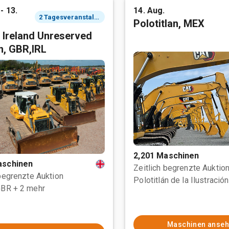
- 13.
14. Aug.
2 Tagesveranstaltung
Polotitlan, MEX
 Ireland Unreserved
n, GBR,IRL
2,201 Maschinen
aschinen
Zeitlich begrenzte Auktio
 begrenzte Auktion
GBR
+ 2 mehr
Maschinen anse