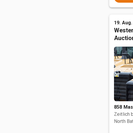
19. Aug.
Wester
Auctio
858 Mas
Zeitlich
North Bat