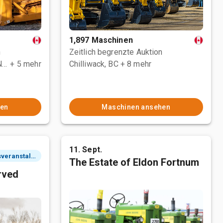
1,897 Maschinen
n
Zeitlich begrenzte Auktion
County Of Grande Prairie No. 1, AB
+ 5 mehr
Chilliwack, BC
+ 8 mehr
hen
Maschinen ansehen
11. Sept.
2 Tagesveranstaltung
The Estate of Eldon Fortnum
rved