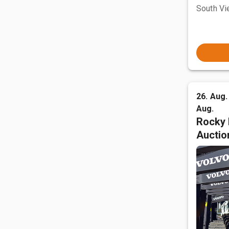
South Vi
26. Aug. 
Aug.
Rocky 
Auctio