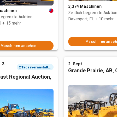
3,374 Maschinen
aschinen
Zeitlich begrenzte Auktio
 begrenzte Auktion
Davenport, FL
+ 10 mehr
O
+ 15 mehr
Maschinen anse
Maschinen ansehen
- 3.
2. Sept.
2 Tagesveranstaltung
Grande Prairie, AB,
ast Regional Auction,