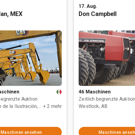
17. Aug.
tlan, MEX
Don Campbell
aschinen
46 Maschinen
 begrenzte Auktion
Zeitlich begrenzte Auktio
Polotitlán de la Ilustración, MEX
+ 2 mehr
Westlock, AB
Maschinen ansehen
Maschinen anse