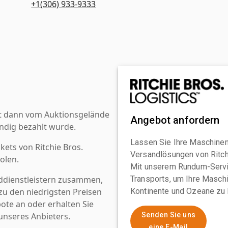
+1(306) 933-9333
st dann vom Auktionsgelände
Angebot anfordern
ndig bezahlt wurde.
Lassen Sie Ihre Maschinen
kets von Ritchie Bros.
Versandlösungen von Ritchi
olen.
Mit unserem Rundum-Servi
ddienstleistern zusammen,
Transports, um Ihre Maschi
u den niedrigsten Preisen
Kontinente und Ozeane zu 
ote an oder erhalten Sie
nseres Anbieters.
Senden Sie uns
eine E-Mail