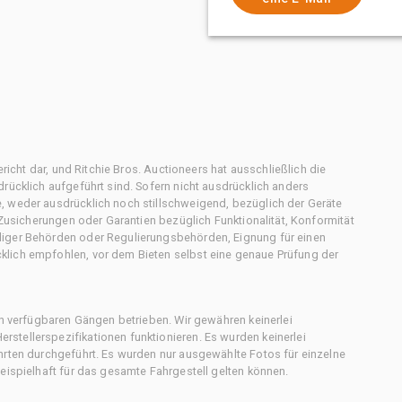
ericht dar, und Ritchie Bros. Auctioneers hat ausschließlich die
rücklich aufgeführt sind. Sofern nicht ausdrücklich anders
, weder ausdrücklich noch stillschweigend, bezüglich der Geräte
f Zusicherungen oder Garantien bezüglich Funktionalität, Konformität
diger Behörden oder Regulierungsbehörden, Eignung für einen
klich empfohlen, vor dem Bieten selbst eine genaue Prüfung der
en verfügbaren Gängen betrieben. Wir gewähren keinerlei
stellerspezifikationen funktionieren. Es wurden keinerlei
hrten durchgeführt. Es wurden nur ausgewählte Fotos für einzelne
eispielhaft für das gesamte Fahrgestell gelten können.