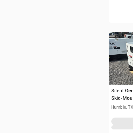
Silent Ge
Skid-Mou
(Unused)
Humble, T