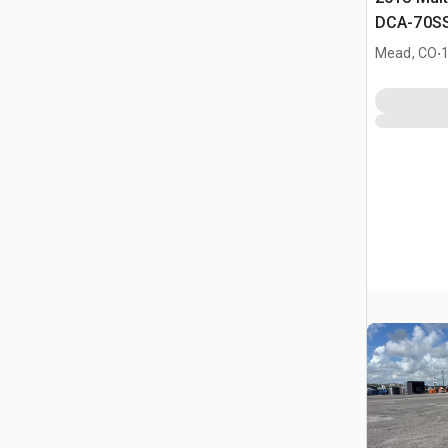
DCA-70SS
Generato
.
Mead, CO