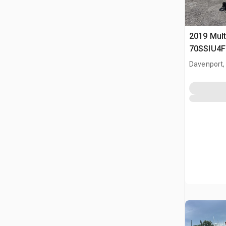
2019 Mult
70SSIU4F
Generato
Davenport,