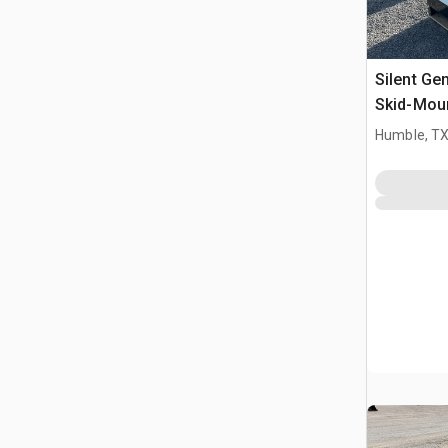
Silent Ge
Skid-Mou
(Unused)
Humble, T