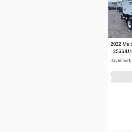
2022 Mult
125SSIU4
Generato
Davenport,