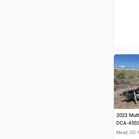
2023 Mult
DCA-45SS
Generato
.
Mead, CO