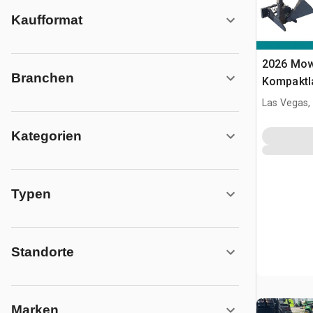
Kaufformat
2026 Mow
Branchen
Kompaktl
(Unused)
Las Vegas,
Kategorien
Typen
Standorte
Marken