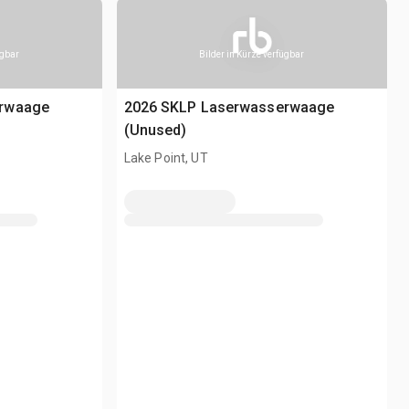
ügbar
Bilder in Kürze verfügbar
erwaage
2026 SKLP Laserwasserwaage
(Unused)
Lake Point, UT