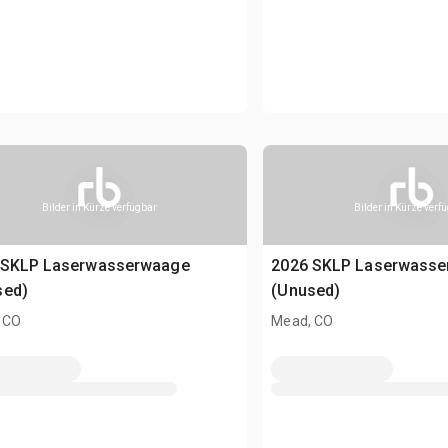
Bilder in Kürze verfügbar
Bilder in Kürze verf
 SKLP Laserwasserwaage
2026 SKLP Laserwass
sed)
(Unused)
 CO
Mead, CO