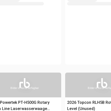
Bilder in Kürze verfügbar
Bilder in Kürze verf
 Powertek PT-H500G Rotary
2026 Topcon RLH5B Rot
n Line Laserwasserwaage
Level (Unused)