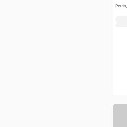
(Unu
Perris