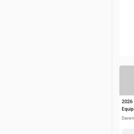
2026 
Equip
Lase
Davenp