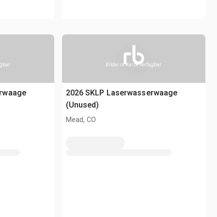
ügbar
Bilder in Kürze verfügbar
erwaage
2026 SKLP Laserwasserwaage
(Unused)
Mead, CO