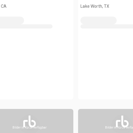
sed)
, CA
Lake Worth, TX
Bilder in Kürze verfügbar
Bilder in Kürze verf