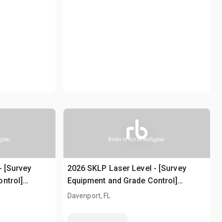
ügbar
Bilder in Kürze verfügbar
- [Survey
2026 SKLP Laser Level - [Survey
ntrol]
Equipment and Grade Control]
used)
Laserwasserwaage (Unused)
Davenport, FL