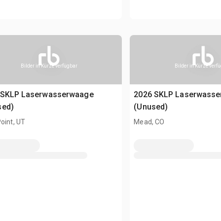
Bilder in Kürze verfügbar
Bilder in Kürze verf
 SKLP Laserwasserwaage
2026 SKLP Laserwass
sed)
(Unused)
oint, UT
Mead, CO