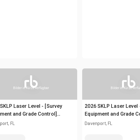
Bilder in Kürze verfügbar
Bilder in Kürze verf
SKLP Laser Level - [Survey
2026 SKLP Laser Level 
ment and Grade Control]
Equipment and Grade Co
rwasserwaage (Unused)
Laserwasserwaage (Un
ort, FL
Davenport, FL