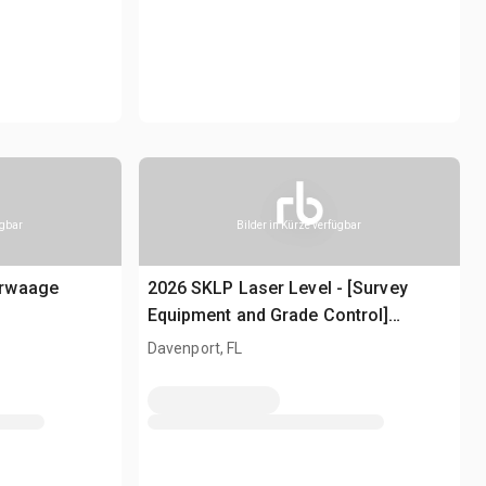
ügbar
Bilder in Kürze verfügbar
erwaage
2026 SKLP Laser Level - [Survey
Equipment and Grade Control]
Laserwasserwaage (Unused)
Davenport, FL