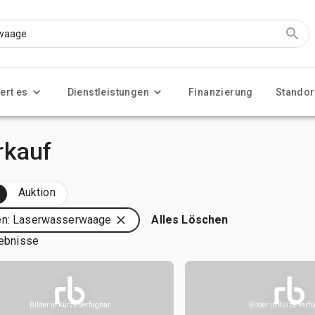
ert es
Dienstleistungen
Finanzierung
Standor
rkauf
Auktion
en: Laserwasserwaage
Alles Löschen
ebnisse
Bilder in Kürze verfügbar
Bilder in Kürze verf