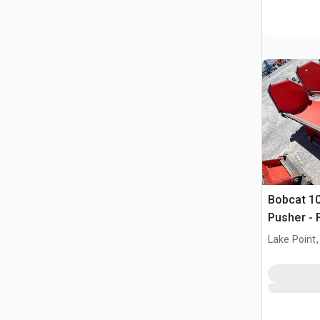
Bobcat 10
Pusher - F
Loader
Lake Point,