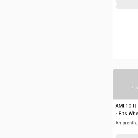
Bild
AMI 10 ft
- Fits Wh
Amaranth,