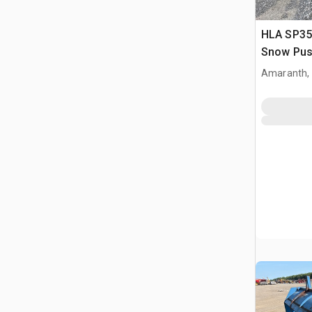
HLA SP350
Snow Push
Loader
Amaranth,