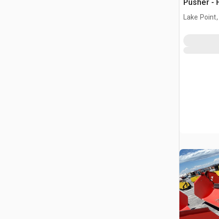
Pusher - F
Loader
Lake Point,