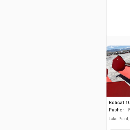
Bobcat 10
Pusher - F
Loader
Lake Point,