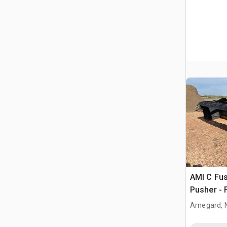
AMI C Fus
Pusher - 
Arnegard, 