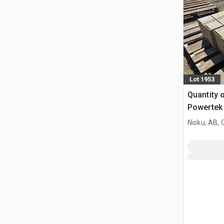
Lot 1953
Quantity 
Powertek
Winde (U
Nisku, AB,