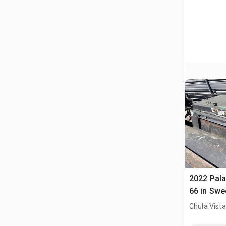
2022 Pal
66 in Swe
(Inoperab
Chula Vista