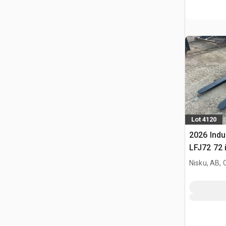
Lot 4120
2026 Indu
LFJ72 72 
Gabelstap
Nisku, AB,
JRB