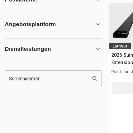
Angebotsplattform
Lot 1854
Dienstleistungen
2026 Suih
Extension
Usar) / G
Polotitlán d
(Unused)
MEX
Seriennummer