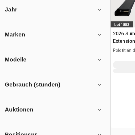
Jahr
Lot 1853
2026 Suih
Marken
Extension
Usar) / G
Polotitlán d
(Unused)
MEX
Modelle
Gebrauch (stunden)
Auktionen
Positionsnr.