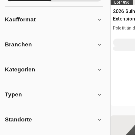
Lot 1856
2026 Suih
Extension
Kaufformat
Usar) / G
Polotitlán d
(Unused)
MEX
Branchen
Kategorien
Typen
Standorte