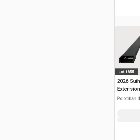
Lot 1855
2026 Suih
Extension
Usar) / G
Polotitlán d
(Unused)
MEX