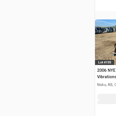
Lot 4155
2006 NYE
Vibrations
Excavato
Nisku, AB,