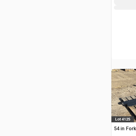
Lot 4125
54 in For