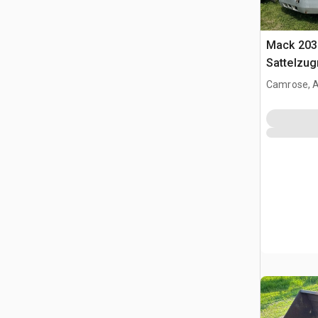
Mack 203
Sattelzu
Schlafkab
Camrose, 