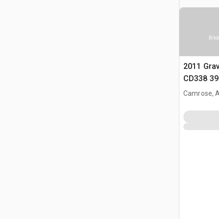
Bild
2011 Grav
CD338 39 
Bauchkip
Camrose, 