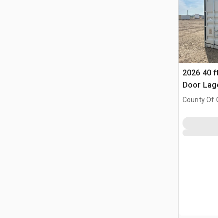
2026 40 f
Door Lag
County Of G
AB, CAN