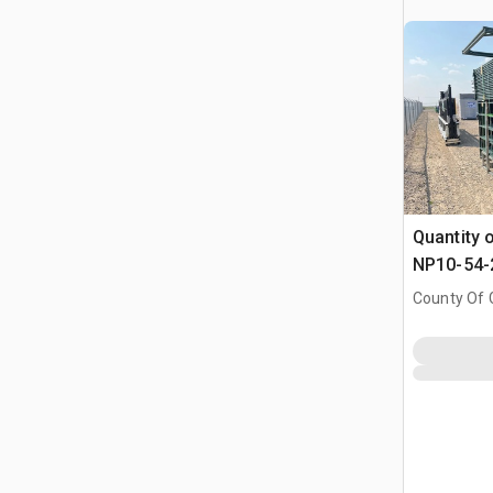
Quantity 
NP10-54-2
Coated V
County Of G
(Unused)
AB, CAN