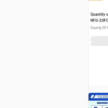
Quantity 
NFG-20FC-
Einfahrts
County Of G
AB, CAN