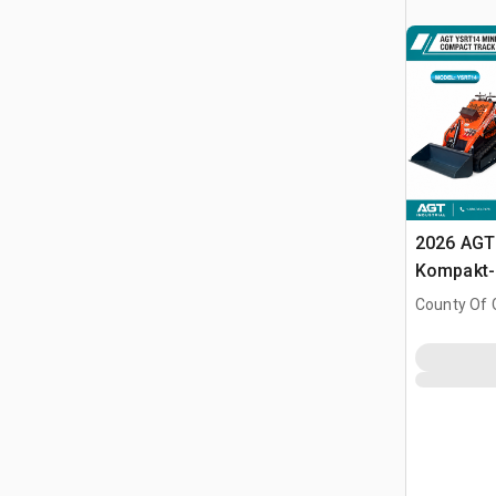
2026 AGT
Kompakt-
(Unused)
County Of G
AB, CAN