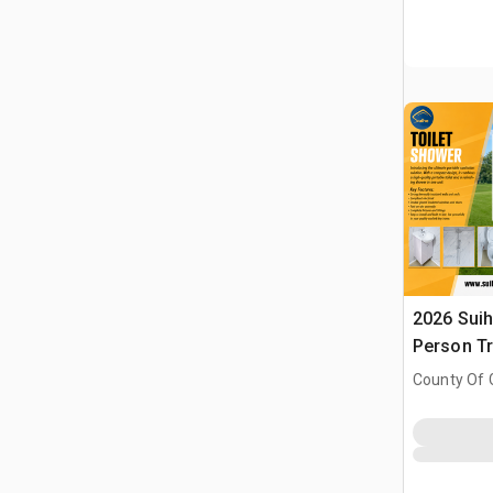
2026 Suih
Person Tr
(Unused)
County Of G
AB, CAN