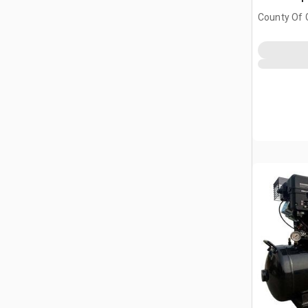
County Of G
AB, CAN