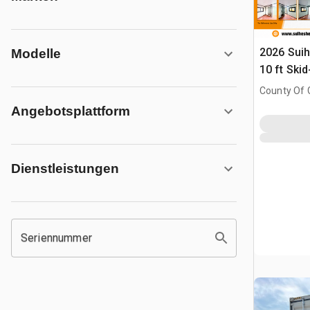
2026 Suih
Modelle
10 ft Ski
Transport
County Of G
(Unused)
AB, CAN
Angebotsplattform
Dienstleistungen
Seriennummer