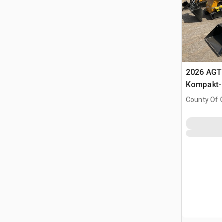
2026 AGT
Kompakt-
(Unused)
County Of G
AB, CAN