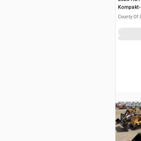
Kompakt-
(Unused)
County Of G
AB, CAN