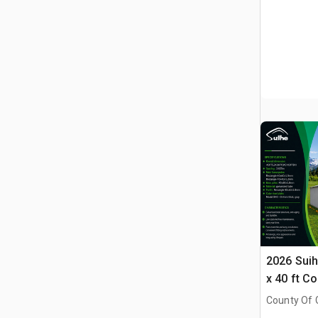
2026 Sui
x 40 ft C
(Unused)
County Of G
AB, CAN