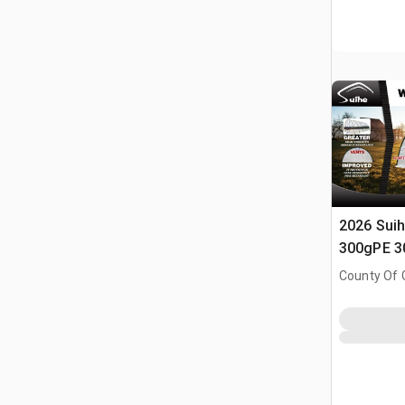
2026 Sui
300gPE 30 
Lagerhau
County Of G
AB, CAN