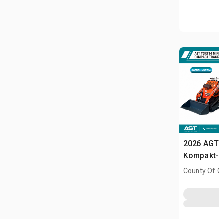
2026 AGT
Kompakt-
(Unused)
County Of G
AB, CAN