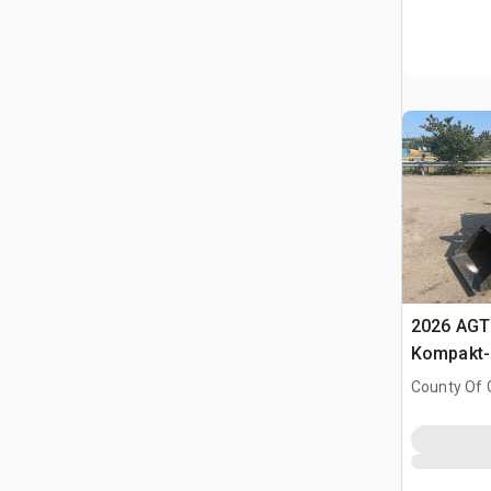
2026 AGT
Kompakt-
(Unused)
County Of G
AB, CAN