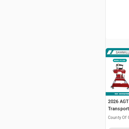
2026 AGT
Transport
Sägemasc
County Of G
AB, CAN