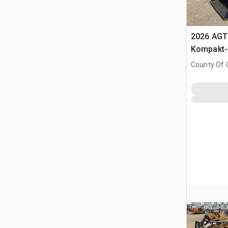
2026 AGT
Kompakt-
(Unused)
County Of G
AB, CAN