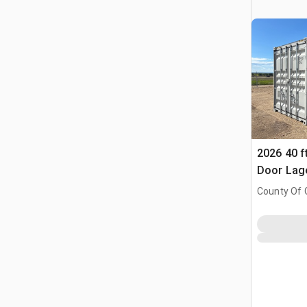
2026 40 f
Door Lag
County Of G
AB, CAN