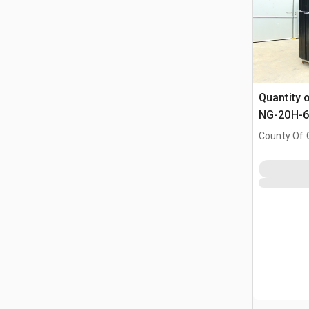
Quantity 
NG-20H-6 2
Wrought I
County Of G
Einfahrts
AB, CAN