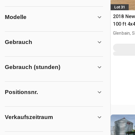
Lot 31
2018 New
Modelle
100 ft 4x
Selbstfah
Glenbain, 
Gebrauch
Gebrauch (stunden)
Positionsnr.
Verkaufszeitraum