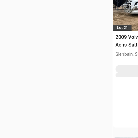
Lot 21
2009 Volv
Achs Sat
Schlafkab
Glenbain, 