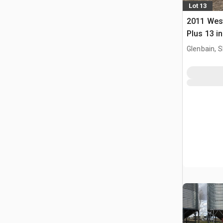
Lot 13
2011 Wes
Plus 13 in
Getreide
Glenbain, 