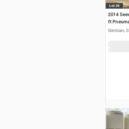
Lot 26
2014 See
ft Pneum
Drillmasc
Glenbain, 