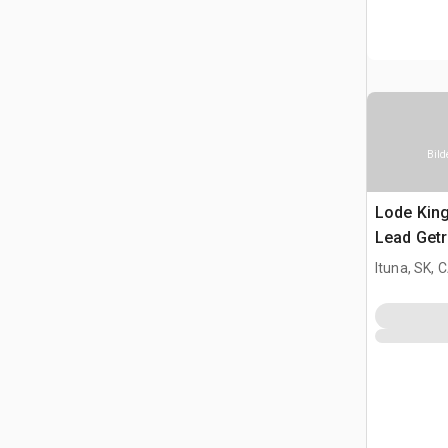
Bild
Lode King
Lead Get
Ituna, SK, 