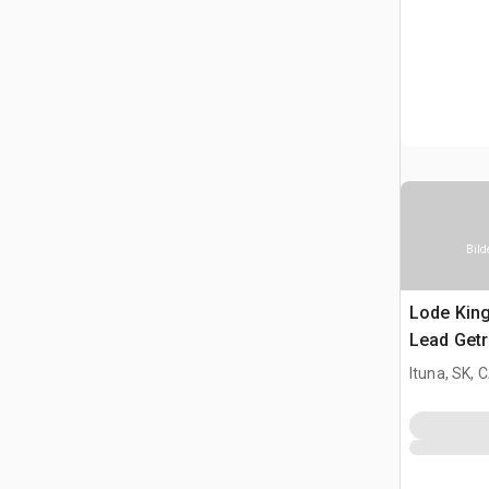
Bild
Lode King
Lead Get
Ituna, SK, 