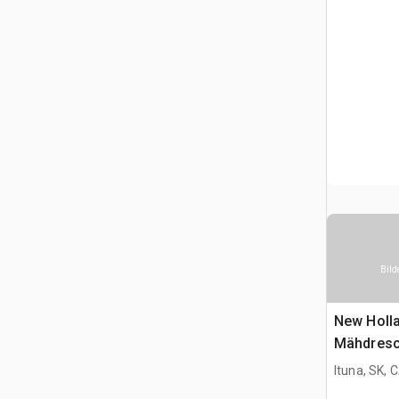
Bild
New Holl
Mähdresc
Ituna, SK, 