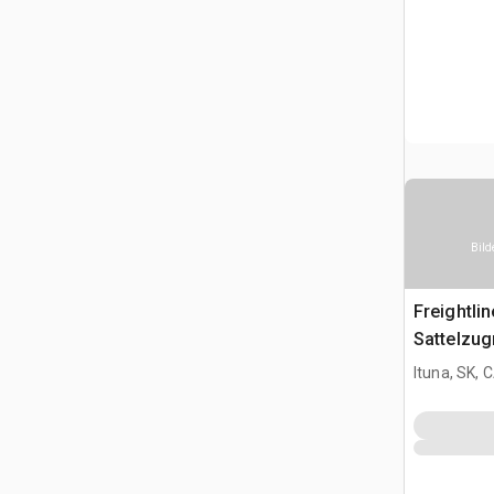
Bild
Freightli
Sattelzu
Schlafkab
Ituna, SK, 