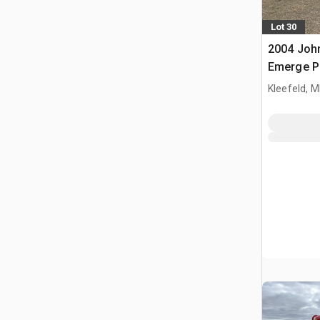
Lot 30
2004 Joh
Emerge P
Einzelko
Kleefeld, 