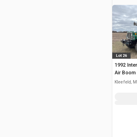
Lot 26
1992 Inte
Air Boom 
Selbstfah
Kleefeld, 
Düngerst