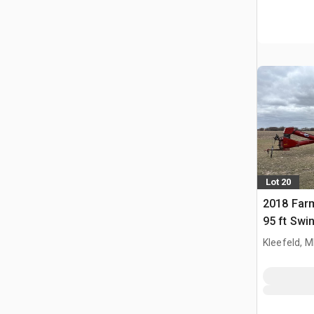
Lot 20
2018 Farm
95 ft Swi
Getreide
Kleefeld, 