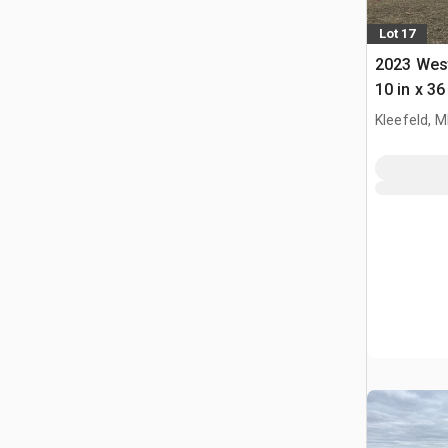
Lot 17
2023 West
10 in x 36
Getreide
Kleefeld, 