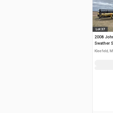
Lot 37
2008 John
Swather 
Kleefeld, 