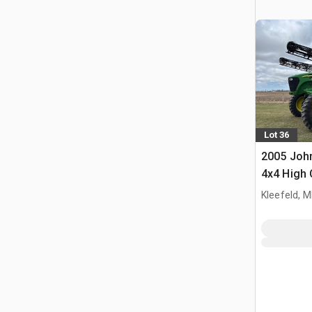
Lot 36
2005 John
4x4 High 
Selbstfah
Kleefeld, 