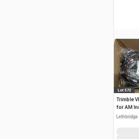
Lot 572
Trimble V
for AM In
Lethbridge