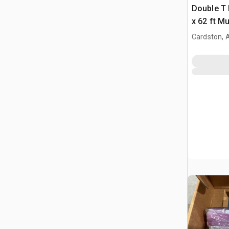
Double T 
x 62 ft Mu
Getreidef
Cardston, 