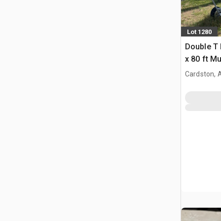
Lot 1280
Double T 
x 80 ft Mu
Getreidef
Cardston, 