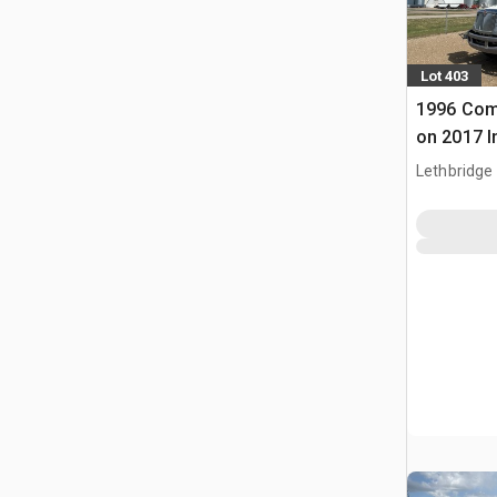
Lot 403
1996 Com
on 2017 I
4x2 Lkw-
Lethbridge