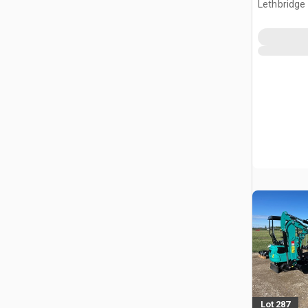
Lethbridge
AB, CAN
Lot 287