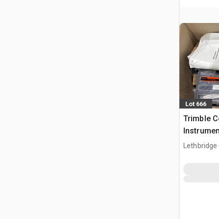
Lot 666
Trimble C
Instrume
Kit
Lethbridge