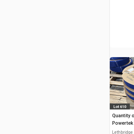
Lot 610
Quantity 
Powertek 2
Schlauchl
Lethbridge