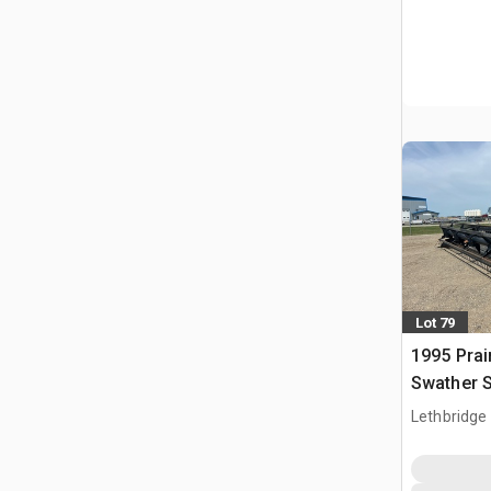
Lot 79
1995 Prai
Swather 
Lethbridge