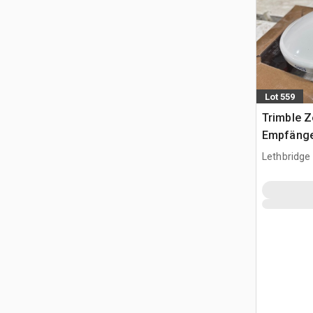
Lot 559
Trimble Z
Empfäng
Lethbridge