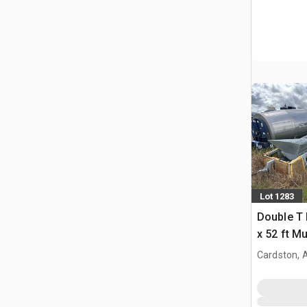
Lot 1283
Double T 
x 52 ft Mu
Getreidef
Cardston, 