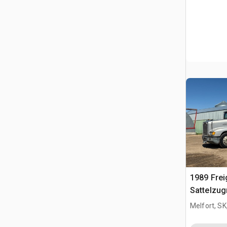
1989 Frei
Sattelzu
Schlafkab
Melfort, S