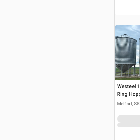
Westeel 1
Ring Hop
Getreideb
Melfort, S