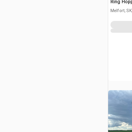
Ring Hop
Getreideb
Melfort, S