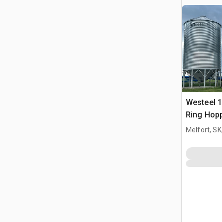
Westeel 1
Ring Hop
Getreideb
Melfort, S