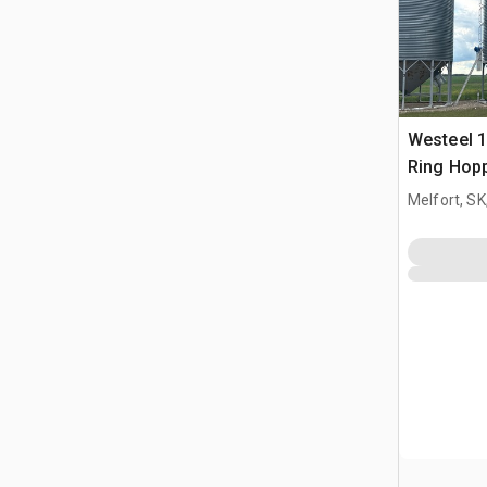
Westeel 1
Ring Hop
Getreideb
Melfort, S