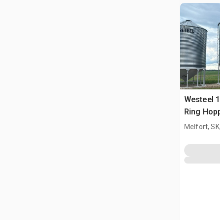
Westeel 1
Ring Hop
Getreideb
Melfort, S