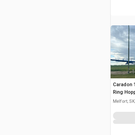
Caradon 1
Ring Hop
Getreideb
Melfort, S