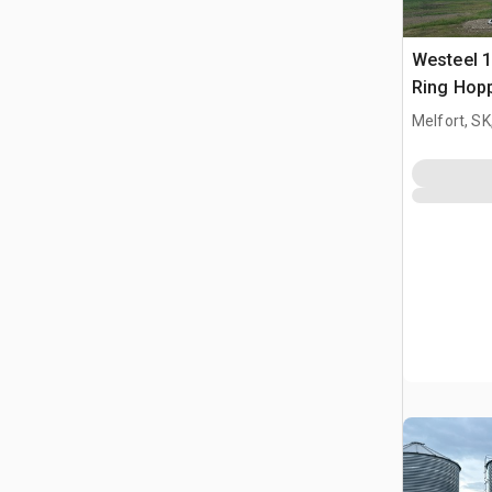
Westeel 1
Ring Hop
Getreideb
Melfort, S