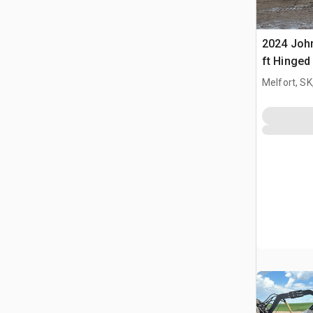
2024 Joh
ft Hinged
Schneidw
Melfort, S