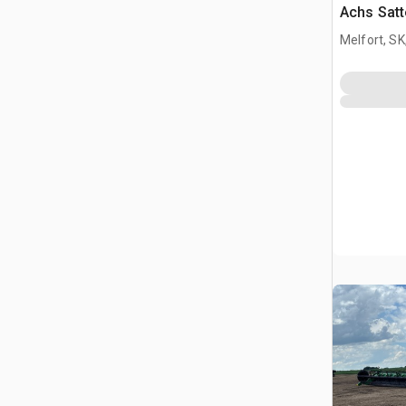
Achs Sat
Schlafkab
Melfort, S