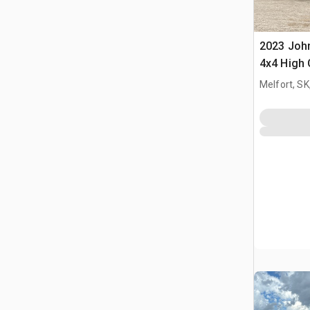
2023 John
4x4 High 
Selbstfah
Melfort, S