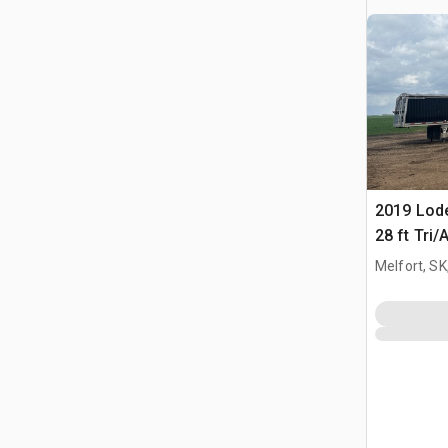
2019 Lode
28 ft Tri/
Lead Get
Melfort, S