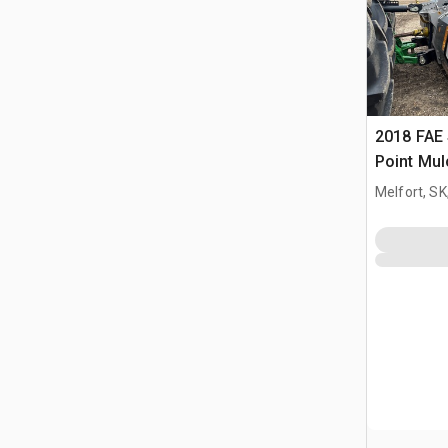
2018 FAE 
Point Mul
Untergrun
Melfort, S