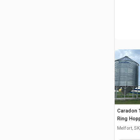
Caradon 1
Ring Hop
Getreideb
Melfort, S