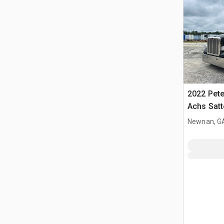
2022 Pete
Achs Sat
Schlafkab
Newnan, G