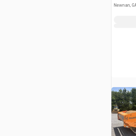
Schlafkab
Newnan, G