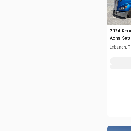
2024 Kenw
Achs Sat
Schlafkab
Lebanon, 