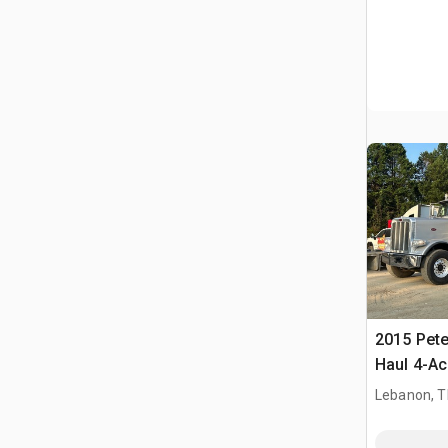
2015 Pete
Haul 4-A
Sattelzu
Lebanon, 
Schlafkab