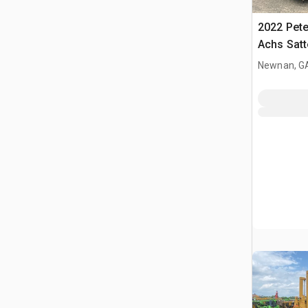
2022 Pete
Achs Sat
Schlafkab
Newnan, G