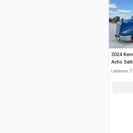
2024 Kenw
Achs Sat
Schlafkab
Lebanon, 