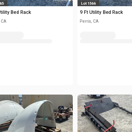
565
Lot 1566
Utility Bed Rack
9 Ft Utility Bed Rack
, CA
Perris, CA