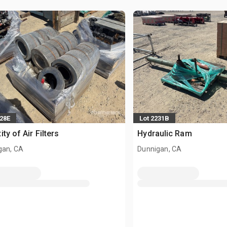
228E
Lot 2231B
ity of Air Filters
Hydraulic Ram
gan, CA
Dunnigan, CA