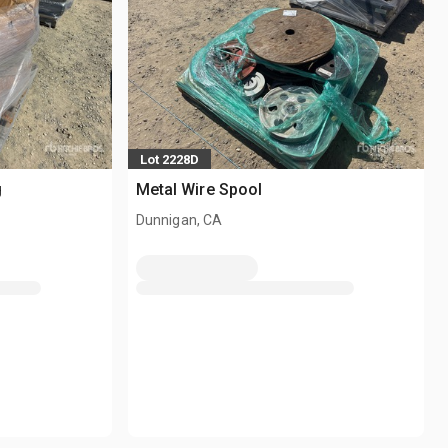
Lot 2228D
g
Metal Wire Spool
Dunnigan, CA