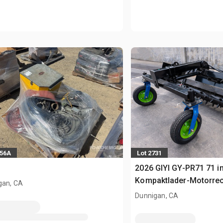
256A
Lot 2731
2026 GIYI GY-PR71 71 i
Kompaktlader-Motorre
gan, CA
Dunnigan, CA