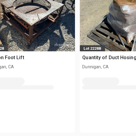
228
Lot 2228B
on Foot Lift
Quantity of Duct Hosin
gan, CA
Dunnigan, CA