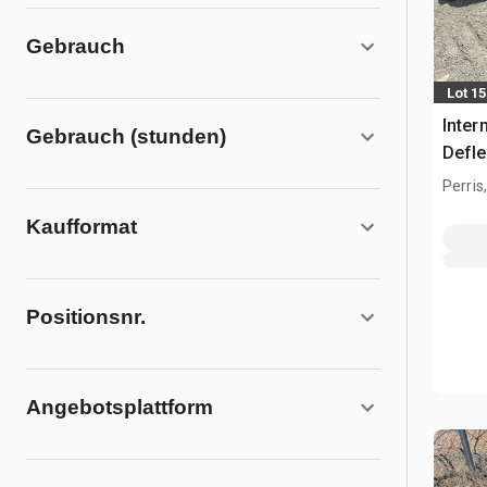
Gebrauch
Lot 1
Inter
Gebrauch (stunden)
Defle
Perris
Kaufformat
Positionsnr.
Angebotsplattform