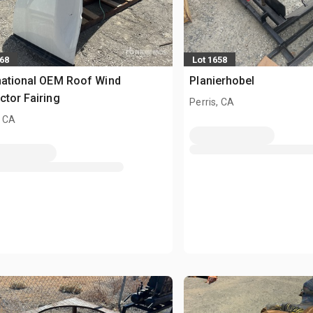
568
Lot 1658
national OEM Roof Wind
Planierhobel
ctor Fairing
Perris, CA
, CA