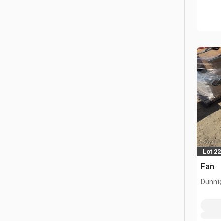
Lot 2
Fan
Dunni