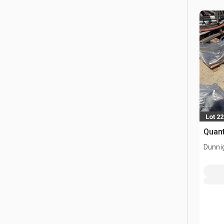
Lot 2
Quant
Dunni