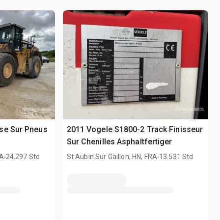
se Sur Pneus
2011 Vogele S1800-2 Track Finisseur
Sur Chenilles Asphaltfertiger
.
.
RA
24.297 Std
St Aubin Sur Gaillon, HN, FRA
13.531 Std