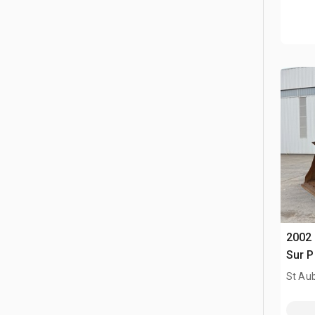
2002 
Sur P
St Aub