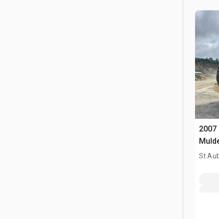
2007 
Muld
St Aub