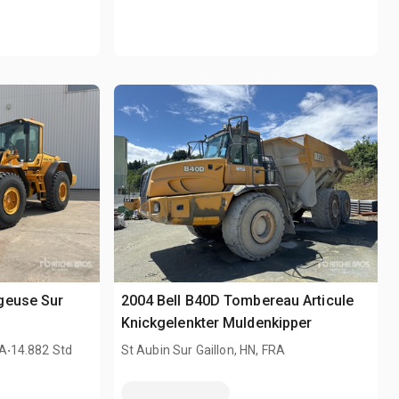
geuse Sur
2004 Bell B40D Tombereau Articule
Knickgelenkter Muldenkipper
.
RA
14.882 Std
St Aubin Sur Gaillon, HN, FRA