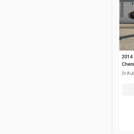
2014
Cheni
St Aub