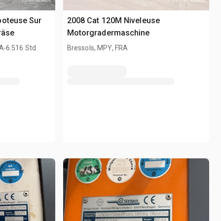
boteuse Sur
2008 Cat 120M Niveleuse
räse
Motorgradermaschine
.
RA
6.516 Std
Bressols, MPY, FRA