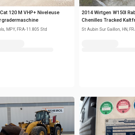
 Cat 120 M VHP+ Niveleuse
2014 Wirtgen W150I Ra
rgradermaschine
Chenilles Tracked Kaltf
.
ols, MPY, FRA
11.805 Std
St Aubin Sur Gaillon, HN, F