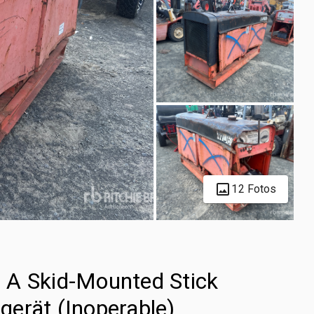
12 Fotos
 A Skid-Mounted Stick
erät (Inoperable)