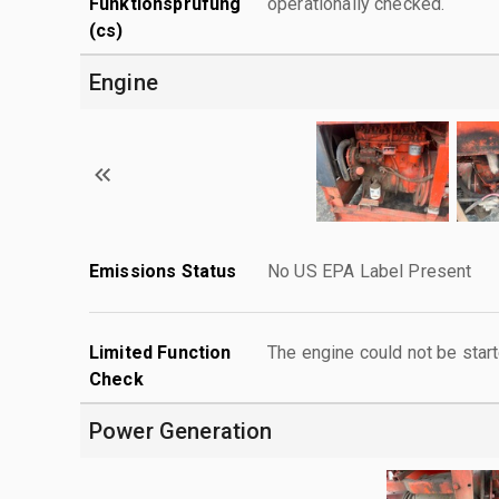
Funktionsprüfung
operationally checked.
(cs)
Engine
Emissions Status
No US EPA Label Present
Limited Function
The engine could not be start
Check
Power Generation