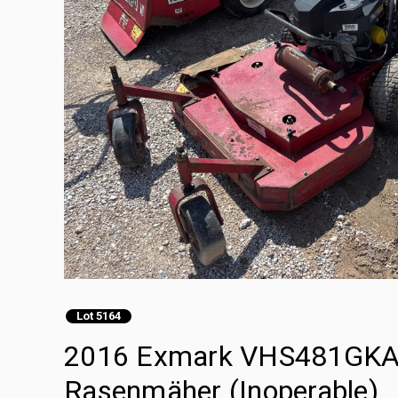
Lot 5164
2016 Exmark VHS481GKA
Rasenmäher (Inoperable)