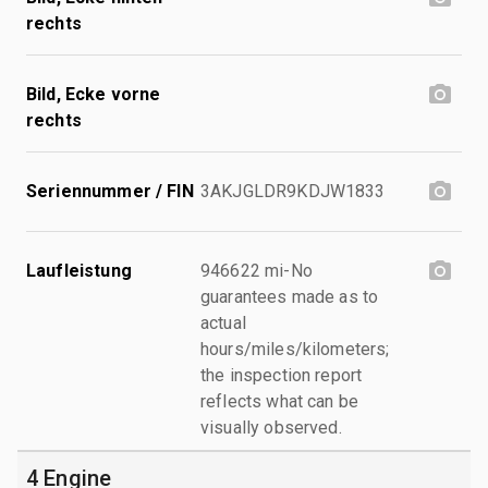
rechts
Bild, Ecke vorne
rechts
Seriennummer / FIN
3AKJGLDR9KDJW1833
Laufleistung
946622 mi-No
guarantees made as to
actual
hours/miles/kilometers;
the inspection report
reflects what can be
visually observed.
4 Engine