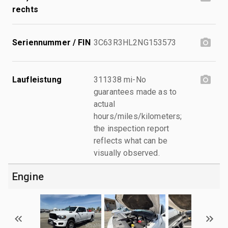
rechts
Seriennummer / FIN
3C63R3HL2NG153573
Laufleistung
311338 mi-No
guarantees made as to
actual
hours/miles/kilometers;
the inspection report
reflects what can be
visually observed.
Engine