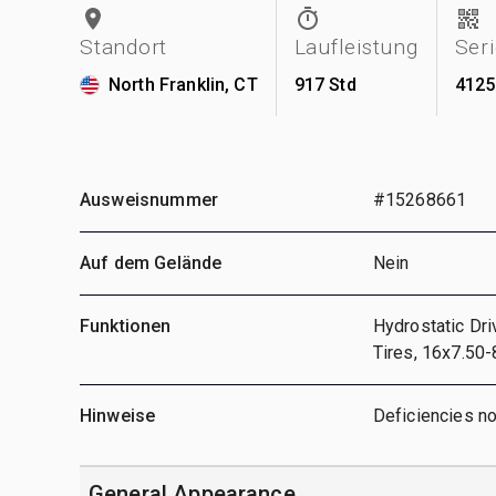
Standort
Laufleistung
Ser
North Franklin, CT
917 Std
4125
Ausweisnummer
#15268661
Auf dem Gelände
Nein
Funktionen
Hydrostatic Dr
Tires, 16x7.50-
Hinweise
Deficiencies no
General Appearance