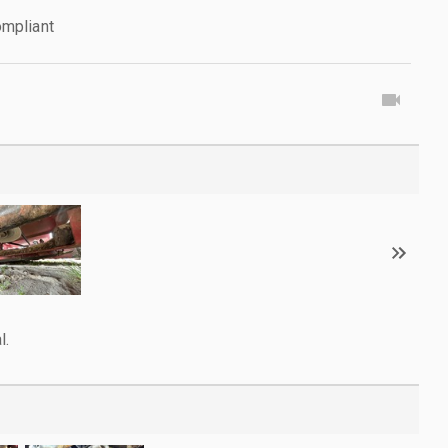
mpliant
l.