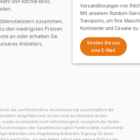
kets von Ritchie Bros.
Versandlösungen von Ritchi
olen.
Mit unserem Rundum-Servi
ddienstleistern zusammen,
Transports, um Ihre Maschi
u den niedrigsten Preisen
Kontinente und Ozeane zu 
ote an oder erhalten Sie
nseres Anbieters.
Senden Sie uns
eine E-Mail
ericht dar, und Ritchie Bros. Auctioneers hat ausschließlich die
rücklich aufgeführt sind. Sofern nicht ausdrücklich anders
, weder ausdrücklich noch stillschweigend, bezüglich der Geräte
f Zusicherungen oder Garantien bezüglich Funktionalität, Konformität
diger Behörden oder Regulierungsbehörden, Eignung für einen
klich empfohlen, vor dem Bieten selbst eine genaue Prüfung der