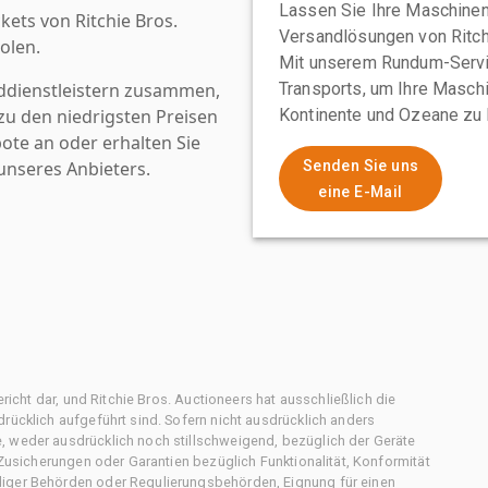
Lassen Sie Ihre Maschinen
kets von Ritchie Bros.
Versandlösungen von Ritchi
olen.
Mit unserem Rundum-Servi
ddienstleistern zusammen,
Transports, um Ihre Maschi
u den niedrigsten Preisen
Kontinente und Ozeane zu 
ote an oder erhalten Sie
nseres Anbieters.
Senden Sie uns
eine E-Mail
ericht dar, und Ritchie Bros. Auctioneers hat ausschließlich die
rücklich aufgeführt sind. Sofern nicht ausdrücklich anders
, weder ausdrücklich noch stillschweigend, bezüglich der Geräte
f Zusicherungen oder Garantien bezüglich Funktionalität, Konformität
diger Behörden oder Regulierungsbehörden, Eignung für einen