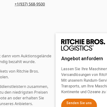
+1(937) 568-9500
st dann vom Auktionsgelände
Angebot anfordern
ndig bezahlt wurde.
Lassen Sie Ihre Maschinen
kets von Ritchie Bros.
Versandlösungen von Ritchi
olen.
Mit unserem Rundum-Servi
ddienstleistern zusammen,
Transports, um Ihre Maschi
u den niedrigsten Preisen
Kontinente und Ozeane zu 
ote an oder erhalten Sie
nseres Anbieters.
Senden Sie uns