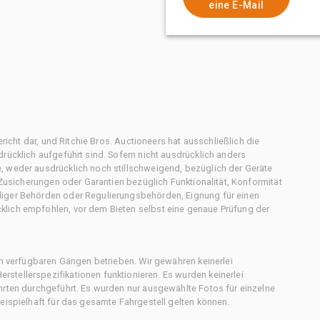
eine E-Mail
ericht dar, und Ritchie Bros. Auctioneers hat ausschließlich die
rücklich aufgeführt sind. Sofern nicht ausdrücklich anders
, weder ausdrücklich noch stillschweigend, bezüglich der Geräte
f Zusicherungen oder Garantien bezüglich Funktionalität, Konformität
diger Behörden oder Regulierungsbehörden, Eignung für einen
klich empfohlen, vor dem Bieten selbst eine genaue Prüfung der
en verfügbaren Gängen betrieben. Wir gewähren keinerlei
stellerspezifikationen funktionieren. Es wurden keinerlei
hrten durchgeführt. Es wurden nur ausgewählte Fotos für einzelne
eispielhaft für das gesamte Fahrgestell gelten können.