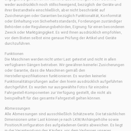
weder ausdrücklich noch stillschweigend, bezüglich der Geräte und
ihrer Bestandteile einschließlich, aber nicht beschränkt auf
Zusicherungen oder Garantien bezüglich Funktionalität, Konformität
oder Einhaltung von Sicherheitsstandards, Forderungen zuständiger
Behörden oder Regulierungsbehörden, Eignung für einen besonderen
Zweck oder Marktgängigkeit. Es wird Ihnen ausdrücklich empfohlen,
vor dem Bieten selbst eine genaue Prüfung der Artikel und Geräte
durchzuführen.
Funktionen
Die Maschinen werden nicht unter Last getestet und nicht in allen
verfügbaren Gängen betrieben. Wir gewähren keinerlei Zusicherungen
oder Garantie, dass die Maschinen gemäß den
Herstellerspezifikationen funktionieren. Es wurden keinerlei
Funktionalitätsprüfungen außer den hierin ausdrücklich aufgeführten
durchgeführt. Es wurden nur ausgewählte Fotos für einzelne
Fahrgestell-Komponenten zur Verfügung gestellt, die nicht als
beispielhaft für das gesamte Fahrgestell gelten können.
Abmessungen
Alle Abmessungen sind ausschließlich Schätzwerte. Die tatsächlichen
Dimensionen unter Last können je nach LKW/Anhängerhöhe sowie
Position/Konfiguration des aufgeladenen Geräts abweichen. Es liegt
in der Verantwortung des Käufers, vor dem Verlassen unseres