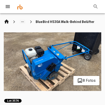
BlueBird H530A Walk-Behind Belüfter
8 Fotos
Lot 3574