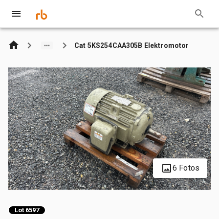
Cat 5KS254CAA305B Elektromotor
6 Fotos
Lot 6597