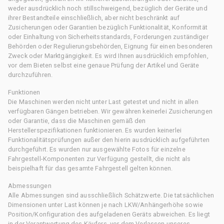
weder ausdrücklich noch stillschweigend, bezüglich der Geräte und
ihrer Bestandteile einschließlich, aber nicht beschränkt auf
Zusicherungen oder Garantien bezüglich Funktionalität, Konformität
oder Einhaltung von Sicherheitsstandards, Forderungen zuständiger
Behörden oder Regulierungsbehörden, Eignung für einen besonderen
Zweck oder Marktgängigkeit. Es wird Ihnen ausdrücklich empfohlen,
vor dem Bieten selbst eine genaue Prüfung der Artikel und Geräte
durchzuführen.
Funktionen
Die Maschinen werden nicht unter Last getestet und nicht in allen
verfügbaren Gängen betrieben. Wir gewähren keinerlei Zusicherungen
oder Garantie, dass die Maschinen gemäß den
Herstellerspezifikationen funktionieren. Es wurden keinerlei
Funktionalitätsprüfungen außer den hierin ausdrücklich aufgeführten
durchgeführt. Es wurden nur ausgewählte Fotos für einzelne
Fahrgestell-Komponenten zur Verfügung gestellt, die nicht als
beispielhaft für das gesamte Fahrgestell gelten können.
Abmessungen
Alle Abmessungen sind ausschließlich Schätzwerte. Die tatsächlichen
Dimensionen unter Last können je nach LKW/Anhängerhöhe sowie
Position/Konfiguration des aufgeladenen Geräts abweichen. Es liegt
in der Verantwortung des Käufers, vor dem Verlassen unseres