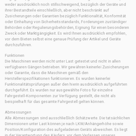
weder ausdrücklich noch stillschweigend, bezüglich der Geräte und
ihrer Bestandteile einschließlich, aber nicht beschränkt auf
Zusicherungen oder Garantien bezüglich Funktionalität, Konformität
oder Einhaltung von Sicherheitsstandards, Forderungen zuständiger
Behörden oder Regulierungsbehörden, Eignung für einen besonderen
Zweck oder Marktgängigkeit. Es wird Ihnen ausdrücklich empfohlen,
vor dem Bieten selbst eine genaue Prüfung der Artikel und Geräte
durchzuführen.
Funktionen
Die Maschinen werden nicht unter Last getestet und nicht in allen
verfügbaren Gängen betrieben. Wir gewähren keinerlei Zusicherungen
oder Garantie, dass die Maschinen gemäß den
Herstellerspezifikationen funktionieren. Es wurden keinerlei
Funktionalitätsprüfungen außer den hierin ausdrücklich aufgeführten
durchgeführt. Es wurden nur ausgewählte Fotos für einzelne
Fahrgestell-Komponenten zur Verfügung gestellt, die nicht als
beispielhaft für das gesamte Fahrgestell gelten können.
Abmessungen
Alle Abmessungen sind ausschließlich Schätzwerte. Die tatsächlichen
Dimensionen unter Last können je nach LKW/Anhängerhöhe sowie
Position/Konfiguration des aufgeladenen Geräts abweichen. Es liegt
in der Verantwortung des Käufers, vor dem Verlassen unseres