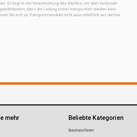
n. Es liegt in der Verantwortung des Käufers, vor dem Verlassen
ewährleisten, dass die Ladung sicher transportiert werden kann.
en Sie sich zu Transportzwecken nicht ausschließlich auf die hier
ie mehr
Beliebte Kategorien
Baumaschinen