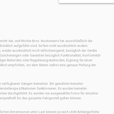
ericht dar, und Ritchie Bros. Auctioneers hat ausschließlich die
rücklich aufgeführt sind. Sofern nicht ausdrücklich anders
, weder ausdrücklich noch stillschweigend, bezüglich der Geräte
f Zusicherungen oder Garantien bezüglich Funktionalität, Konformität
diger Behörden oder Regulierungsbehörden, Eignung für einen
klich empfohlen, vor dem Bieten selbst eine genaue Prüfung der
en verfügbaren Gängen betrieben. Wir gewähren keinerlei
stellerspezifikationen funktionieren. Es wurden keinerlei
hrten durchgeführt. Es wurden nur ausgewählte Fotos für einzelne
eispielhaft für das gesamte Fahrgestell gelten können.
chlichen Dimensionen unter Last können je nach LKW/Anhängerhöhe