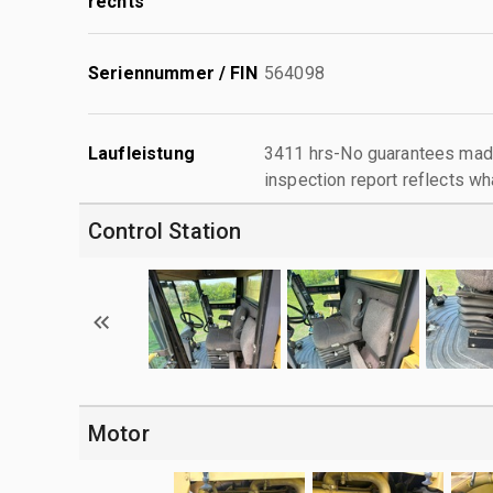
rechts
Seriennummer / FIN
564098
Laufleistung
3411 hrs-No guarantees made
inspection report reflects wh
Control Station
Motor