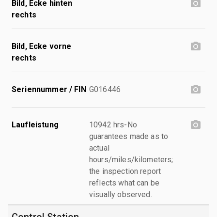
Bild, Ecke hinten
rechts
Bild, Ecke vorne
rechts
Seriennummer / FIN
G016446
Laufleistung
10942 hrs-No
guarantees made as to
actual
hours/miles/kilometers;
the inspection report
reflects what can be
visually observed.
Control Station