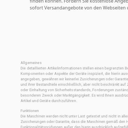
finden können. Fordern Sie kostenlose Angeb
sofort Versandangebote von den Webseiten u
Allgemeines
Die detaillierten Artikelinformationen stellen einen begrenzten B
Komponenten oder Aspekte der Geräte inspiziert, die hierin ausd
angegeben, gewähren wir keinerlei Zusicherungen oder Garantie
und ihrer Bestandteile einschließlich, aber nicht beschränkt au
oder Einhaltung von Sicherheitsstandards, Forderungen zustän
besonderen Zweck oder Marktgängigkeit. Es wird Ihnen ausdrüc
Artikel und Geräte durchzuführen.
Funktionen
Die Maschinen werden nicht unter Last getestet und nicht in all
Zusicherungen oder Garantie, dass die Maschinen gemäß den Her
Funktionalitätsprüfungen außer den hierin ausdrücklich aufgefü