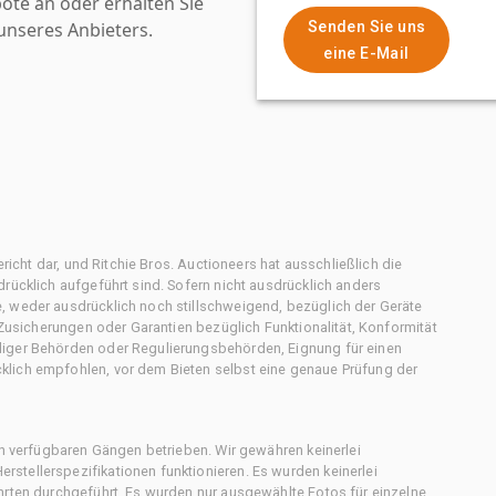
ote an oder erhalten Sie
nseres Anbieters.
Senden Sie uns
eine E-Mail
ericht dar, und Ritchie Bros. Auctioneers hat ausschließlich die
rücklich aufgeführt sind. Sofern nicht ausdrücklich anders
, weder ausdrücklich noch stillschweigend, bezüglich der Geräte
f Zusicherungen oder Garantien bezüglich Funktionalität, Konformität
diger Behörden oder Regulierungsbehörden, Eignung für einen
klich empfohlen, vor dem Bieten selbst eine genaue Prüfung der
en verfügbaren Gängen betrieben. Wir gewähren keinerlei
stellerspezifikationen funktionieren. Es wurden keinerlei
hrten durchgeführt. Es wurden nur ausgewählte Fotos für einzelne