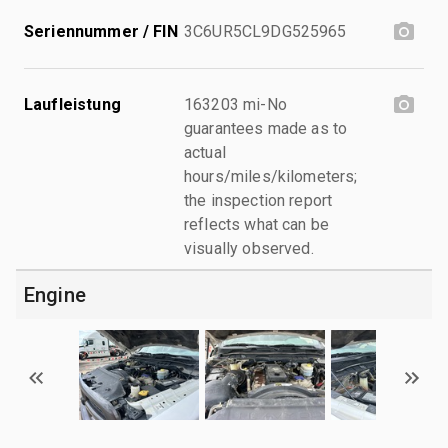
Seriennummer / FIN
3C6UR5CL9DG525965
Laufleistung
163203 mi-No
guarantees made as to
actual
hours/miles/kilometers;
the inspection report
reflects what can be
visually observed.
Engine