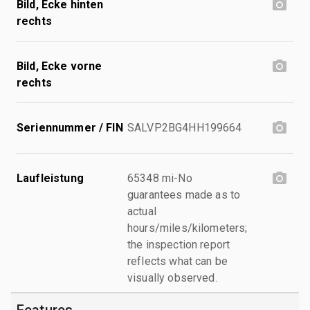
Bild, Ecke hinten
rechts
Bild, Ecke vorne
rechts
Seriennummer / FIN
SALVP2BG4HH199664
Laufleistung
65348 mi-No
guarantees made as to
actual
hours/miles/kilometers;
the inspection report
reflects what can be
visually observed.
Features