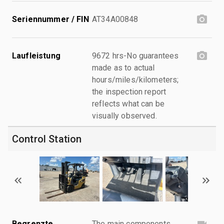
Seriennummer / FIN
AT34A00848
Laufleistung
9672 hrs-No guarantees
made as to actual
hours/miles/kilometers;
the inspection report
reflects what can be
visually observed.
Control Station
Begrenzte
The main components