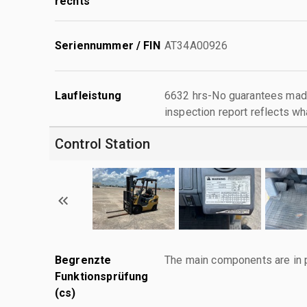
rechts
Seriennummer / FIN
AT34A00926
Laufleistung
6632 hrs-No guarantees made
inspection report reflects wh
Control Station
Begrenzte
The main components are in p
Funktionsprüfung
(cs)