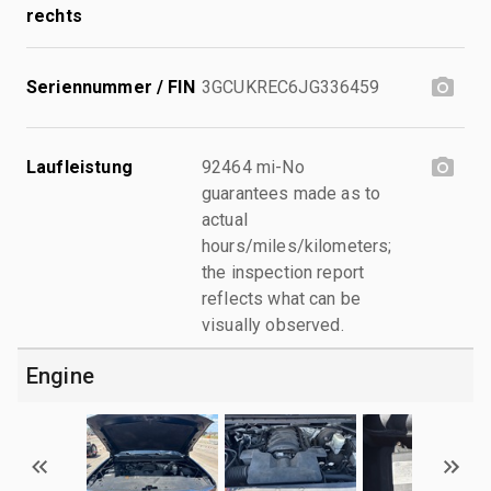
rechts
Seriennummer / FIN
3GCUKREC6JG336459
Laufleistung
92464 mi-No
guarantees made as to
actual
hours/miles/kilometers;
the inspection report
reflects what can be
visually observed.
Engine