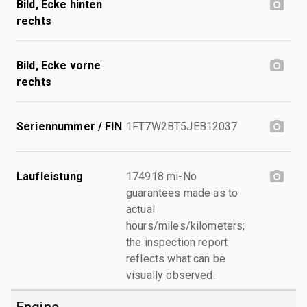
Bild, Ecke hinten
rechts
Bild, Ecke vorne
rechts
Seriennummer / FIN
1FT7W2BT5JEB12037
Laufleistung
174918 mi-No
guarantees made as to
actual
hours/miles/kilometers;
the inspection report
reflects what can be
visually observed.
Engine