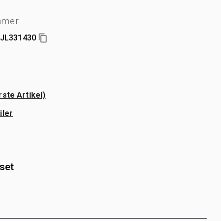
mmer
JL331430
ste Artikel)
iler
rset