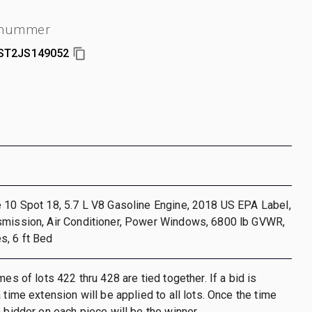
nnummer
ST2JS149052
 10 Spot 18, 5.7 L V8 Gasoline Engine, 2018 US EPA Label,
smission, Air Conditioner, Power Windows, 6800 lb GVWR,
s, 6 ft Bed
mes of lots 422 thru 428 are tied together. If a bid is
 time extension will be applied to all lots. Once the time
h bidder on each piece will be the winner.