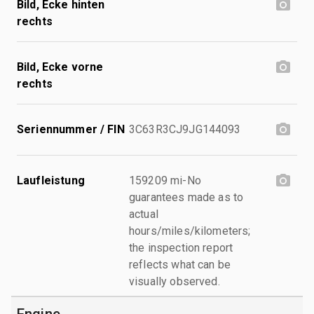
Bild, Ecke hinten
rechts
Bild, Ecke vorne
rechts
Seriennummer / FIN
3C63R3CJ9JG144093
Laufleistung
159209 mi-No
guarantees made as to
actual
hours/miles/kilometers;
the inspection report
reflects what can be
visually observed.
Engine