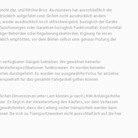
ericht dar, und Ritchie Bros. Auctioneers hat ausschließlich die
rücklich aufgeführt sind. Sofern nicht ausdrücklich anders
, weder ausdrücklich noch stillschweigend, bezüglich der Geräte
f Zusicherungen oder Garantien bezüglich Funktionalität, Konformität
diger Behörden oder Regulierungsbehörden, Eignung für einen
klich empfohlen, vor dem Bieten selbst eine genaue Prüfung der
en verfügbaren Gängen betrieben. Wir gewähren keinerlei
stellerspezifikationen funktionieren. Es wurden keinerlei
hrten durchgeführt. Es wurden nur ausgewählte Fotos für einzelne
eispielhaft für das gesamte Fahrgestell gelten können.
chlichen Dimensionen unter Last können je nach LKW/Anhängerhöhe
n. Es liegt in der Verantwortung des Käufers, vor dem Verlassen
ewährleisten, dass die Ladung sicher transportiert werden kann.
en Sie sich zu Transportzwecken nicht ausschließlich auf die hier