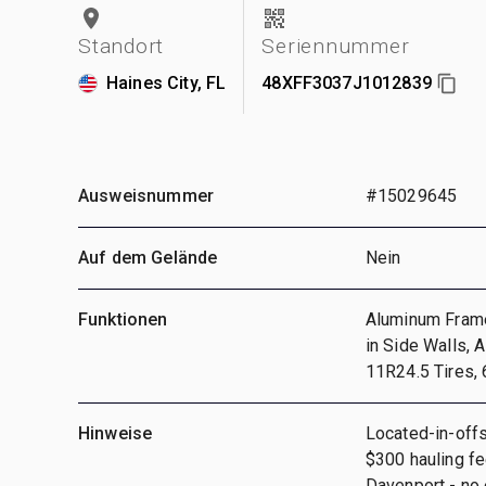
Standort
Seriennummer
Haines City, FL
48XFF3037J1012839
Ausweisnummer
#15029645
Auf dem Gelände
Nein
Funktionen
Aluminum Frame,
in Side Walls, 
11R24.5 Tires,
Hinweise
Located-in-offs
$300 hauling fe
Davenport - no