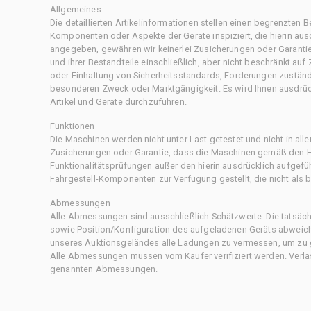
Allgemeines
Die detaillierten Artikelinformationen stellen einen begrenzten B
Komponenten oder Aspekte der Geräte inspiziert, die hierin ausd
angegeben, gewähren wir keinerlei Zusicherungen oder Garantie
und ihrer Bestandteile einschließlich, aber nicht beschränkt au
oder Einhaltung von Sicherheitsstandards, Forderungen zustän
besonderen Zweck oder Marktgängigkeit. Es wird Ihnen ausdrüc
Artikel und Geräte durchzuführen.
Funktionen
Die Maschinen werden nicht unter Last getestet und nicht in all
Zusicherungen oder Garantie, dass die Maschinen gemäß den Her
Funktionalitätsprüfungen außer den hierin ausdrücklich aufgefü
Fahrgestell-Komponenten zur Verfügung gestellt, die nicht als b
Abmessungen
Alle Abmessungen sind ausschließlich Schätzwerte. Die tatsä
sowie Position/Konfiguration des aufgeladenen Geräts abweiche
unseres Auktionsgeländes alle Ladungen zu vermessen, um zu g
Alle Abmessungen müssen vom Käufer verifiziert werden. Verlass
genannten Abmessungen.