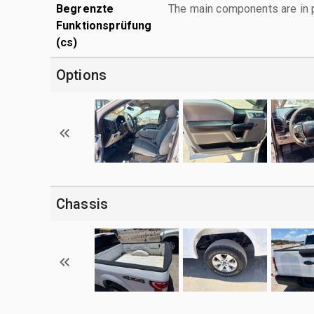
Begrenzte
The main components are in p
Funktionsprüfung
(cs)
Options
Chassis