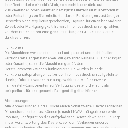
ihrer Bestandteile einschließlich, aber nicht beschränkt auf
Zusicherungen oder Garantien bezüglich Funktionalität, Konformität
oder Einhaltung von Sicherheitsstandards, Forderungen zuständiger
Behörden oder Regulierungsbehörden, Eignung für einen besonderen
Zweck oder Marktgängigkeit. Es wird Ihnen ausdrücklich empfohlen,
vor dem Bieten selbst eine genaue Prüfung der Artikel und Geräte
durchzuführen.
Funktionen
Die Maschinen werden nicht unter Last getestet und nicht in allen
verfügbaren Gängen betrieben. Wir gewähren keinerlei Zusicherungen
oder Garantie, dass die Maschinen gemäß den
Herstellerspezifikationen funktionieren. Es wurden keinerlei
Funktionalitätsprüfungen außer den hierin ausdrücklich aufgeführten
durchgeführt. Es wurden nur ausgewählte Fotos für einzelne
Fahrgestell-Komponenten zur Verfügung gestellt, die nicht als
beispielhaft für das gesamte Fahrgestell gelten können.
Abmessungen
Alle Abmessungen sind ausschließlich Schätzwerte. Die tatsächlichen
Dimensionen unter Last können je nach LKW/Anhängerhöhe sowie
Position/Konfiguration des aufgeladenen Geräts abweichen. Es liegt
in der Verantwortung des Käufers, vor dem Verlassen unseres
Auktionsgeländes alle Ladungen zu vermessen, um zu gewährleisten,