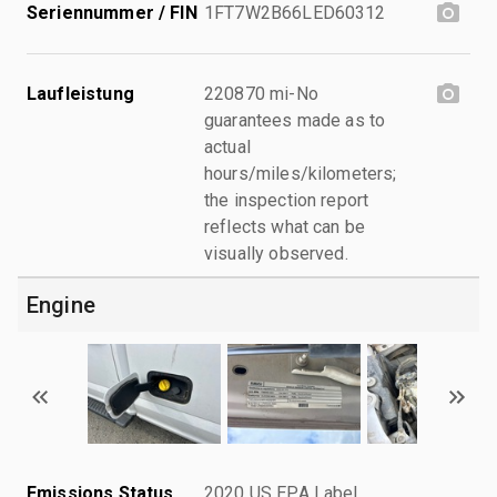
Seriennummer / FIN
1FT7W2B66LED60312
Laufleistung
220870 mi-No
guarantees made as to
actual
hours/miles/kilometers;
the inspection report
reflects what can be
visually observed.
Engine
Emissions Status
2020 US EPA Label