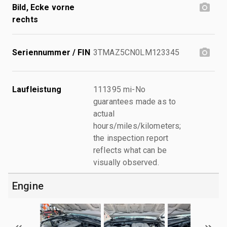
Bild, Ecke vorne
rechts
Seriennummer / FIN
3TMAZ5CN0LM123345
Laufleistung
111395 mi-No
guarantees made as to
actual
hours/miles/kilometers;
the inspection report
reflects what can be
visually observed.
Engine