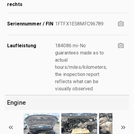
rechts
Seriennummer / FIN
1FTFX1E58MFC96789
Laufleistung
184086 mi-No
guarantees made as to
actual
hours/miles/kilometers;
the inspection report
reflects what can be
visually observed.
Engine